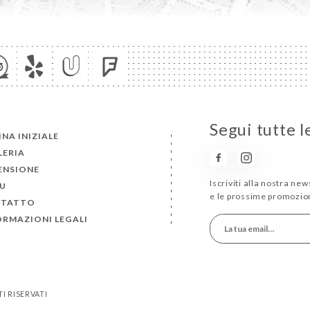
Segui tutte l
INA INIZIALE
LERIA
ENSIONE
Iscriviti alla nostra ne
U
e le prossime promozion
TATTO
ORMAZIONI LEGALI
TI RISERVATI