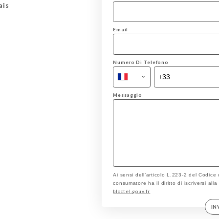
ais
Email
Numero Di Telefono
Messaggio
Ai sensi dell’articolo L.223-2 del Codice
consumatore ha il diritto di iscriversi all
bloctel.gouv.fr
IN