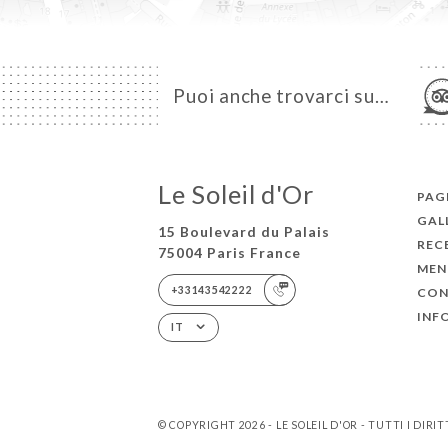
Puoi anche trovarci su…
Le Soleil d'Or
PAG
GAL
15 Boulevard du Palais
REC
75004 Paris France
MEN
+33143542222
CON
INF
IT
© COPYRIGHT 2026 - LE SOLEIL D'OR - TUTTI I DIRIT