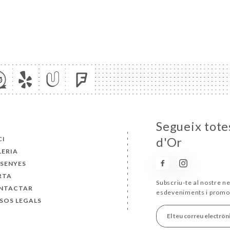
Segueix totes
CI
d'Or
LERIA
SSENYES
RTA
Subscriu-te al nostre ne
NTACTAR
esdeveniments i promo
SOS LEGALS