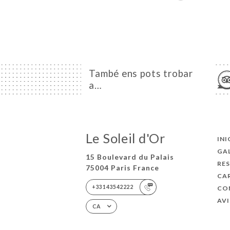
També ens pots trobar
a…
Le Soleil d'Or
INI
GA
15 Boulevard du Palais
RE
75004 Paris France
CA
+33143542222
CO
AVI
CA